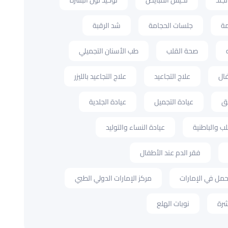
جلد
تكيس المبايض
توحيد لون البشرة
مة
جلسات الحجامة
شد الرقبة
صحة القلب
طب الأسنان التجميلي
ال
علاج التجاعيد
علاج التجاعيد بالليزر
طق
عيادة التجميل
عيادة الجلدية
لب والباطنية
عيادة النساء والتوليد
فقر الدم عند الأطفال
حمل في الإمارات
مركز الإمارات الدولي الطبي
شرة
نوبات الهلع