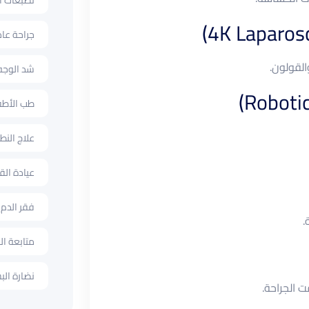
تصبغات ال
جراحة عا
القولون.
شد الوجه
طب الأطف
علاج الن
عيادة الق
فقر الدم
.
متابعة ال
نضارة الب