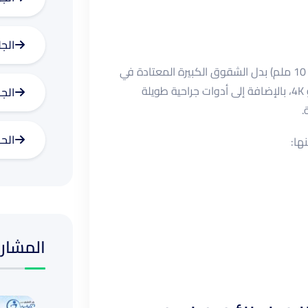
الجل
هي تقنية جراحية تعتمد على إجراء شقوق صغيرة (5 – 10 ملم) بدل الشقوق الكبيرة المعتادة في
الجراحة التقليدية. يتم إدخال كاميرا دقيقة بجودة HD أو 4K، بالإضافة إلى أدوات جراحية طويلة
الج
.
الح
ها:
المشارك